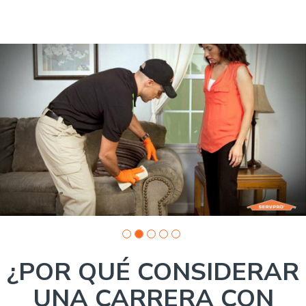
Slide
1
of
5:
Company
photo
1
¿POR QUÉ CONSIDERAR
UNA CARRERA CON